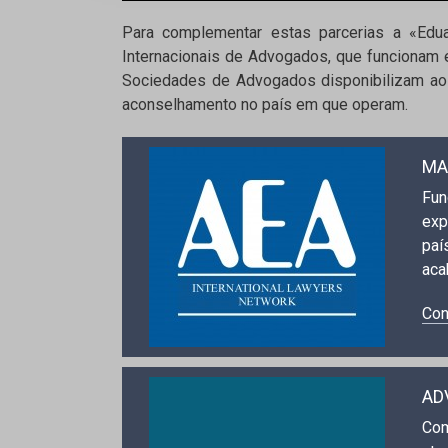
Para complementar estas parcerias a «Ed
Internacionais de Advogados, que funcionam
Sociedades de Advogados disponibilizam aos
aconselhamento no país em que operam.
MA
Fun
exp
paí
aca
Con
AD
Com