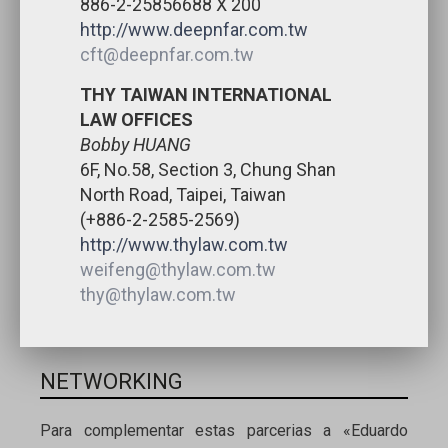
886-2-25856688 X 200
http://www.deepnfar.com.tw
cft@deepnfar.com.tw
THY TAIWAN INTERNATIONAL
LAW OFFICES
Bobby HUANG
6F, No.58, Section 3, Chung Shan
North Road, Taipei, Taiwan
(+886-2-2585-2569)
http://www.thylaw.com.tw
weifeng@thylaw.com.tw
thy@thylaw.com.tw
NETWORKING
Para complementar estas parcerias a «Eduardo