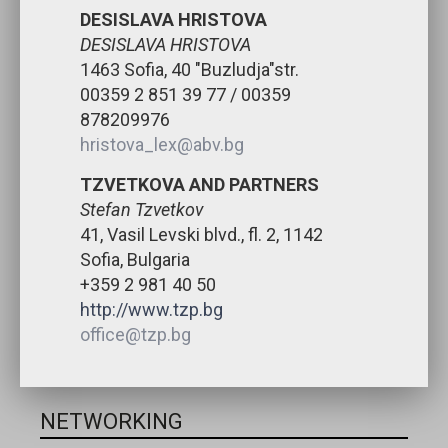
DESISLAVA HRISTOVA
DESISLAVA HRISTOVA
1463 Sofia, 40 "Buzludja"str.
00359 2 851 39 77 / 00359
878209976
hristova_lex@abv.bg
TZVETKOVA AND PARTNERS
Stefan Tzvetkov
41, Vasil Levski blvd., fl. 2, 1142
Sofia, Bulgaria
+359 2 981 40 50
http://www.tzp.bg
office@tzp.bg
NETWORKING