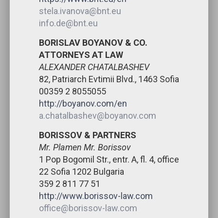
stela.ivanova@bnt.eu
info.de@bnt.eu
BORISLAV BOYANOV & CO.
ATTORNEYS AT LAW
ALEXANDER CHATALBASHEV
82, Patriarch Evtimii Blvd., 1463 Sofia
00359 2 8055055
http://boyanov.com/en
a.chatalbashev@boyanov.com
BORISSOV & PARTNERS
Mr. Plamen Mr. Borissov
1 Pop Bogomil Str., entr. A, fl. 4, office
22 Sofia 1202 Bulgaria
359 2 811 77 51
http://www.borissov-law.com
office@borissov-law.com